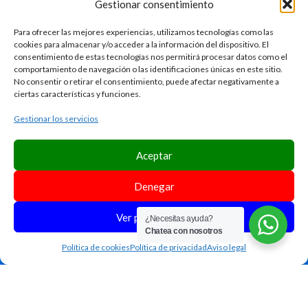
Gestionar consentimiento
Para ofrecer las mejores experiencias, utilizamos tecnologías como las
cookies para almacenar y/o acceder a la información del dispositivo. El
consentimiento de estas tecnologías nos permitirá procesar datos como el
comportamiento de navegación o las identificaciones únicas en este sitio.
No consentir o retirar el consentimiento, puede afectar negativamente a
info@tenerifetshirts.com
ciertas características y funciones.
659 52 88 72
Gestionar los servicios
Aceptar
AVISO LEGAL
POLÍTICA DE PRIVACIDAD
Denegar
POLÍTICA DE COOKIES
ACCESIBILIDAD
Ver preferencias
¿Necesitas ayuda?
Chatea con nosotros
FORMULARIO DE ACCESIBILIDAD
MAPA DEL SITIO
Política de cookies
Política de privacidad
Aviso legal
Yag Comunicación
Copyright 2025