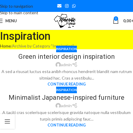
Skip to navigation
Skip to main content
0
MENU
0,00
Inspiration
Home
Archive by Category "Inspiration"
INSPIRATION
Green interior design inspiration
admin
A sed a risusat luctus esta anibh rhoncus hendrerit blandit nam rutrum
sitmiad hac. Cras a vestibulu...
CONTINUE READING
INSPIRATION
Minimalist Japanese-inspired furniture
admin
A taciti cras scelerisque scelerisque gravida natoque nulla vestibulum
turpis primis adipiscing fauc...
CONTINUE READING