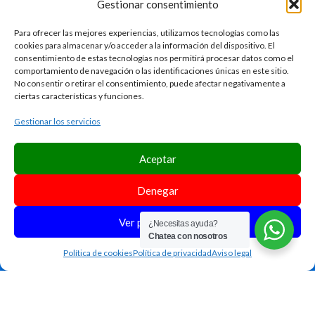
Gestionar consentimiento
Para ofrecer las mejores experiencias, utilizamos tecnologías como las
cookies para almacenar y/o acceder a la información del dispositivo. El
consentimiento de estas tecnologías nos permitirá procesar datos como el
comportamiento de navegación o las identificaciones únicas en este sitio.
No consentir o retirar el consentimiento, puede afectar negativamente a
info@tenerifetshirts.com
ciertas características y funciones.
659 52 88 72
Gestionar los servicios
Aceptar
AVISO LEGAL
POLÍTICA DE PRIVACIDAD
Denegar
POLÍTICA DE COOKIES
ACCESIBILIDAD
Ver preferencias
¿Necesitas ayuda?
Chatea con nosotros
FORMULARIO DE ACCESIBILIDAD
MAPA DEL SITIO
Política de cookies
Política de privacidad
Aviso legal
Yag Comunicación
Copyright 2025